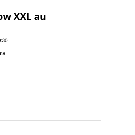
how XXL au
0:30
éma