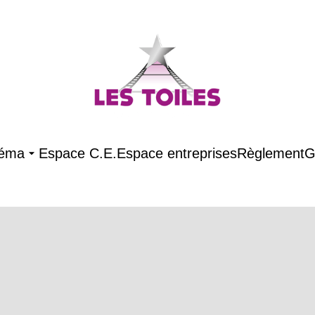
néma
Espace C.E.
Espace entreprises
Règlement
G