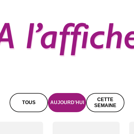
CETTE
TOUS
AUJOURD’HUI
SEMAINE